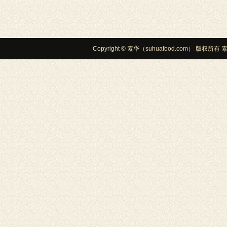
Copyright © 素华（suhuafood.com） 版权