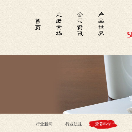
首
走
公
产
页
进
司
品
素
资
世
华
讯
界
行业新闻
行业法规
营养科学